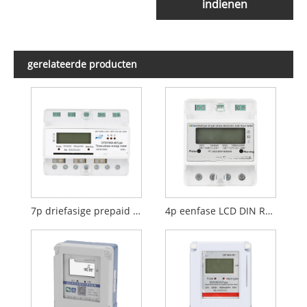
indienen
gerelateerde producten
7p driefasige prepaid din -railmeter
4p eenfase LCD DIN Rail Energy meter