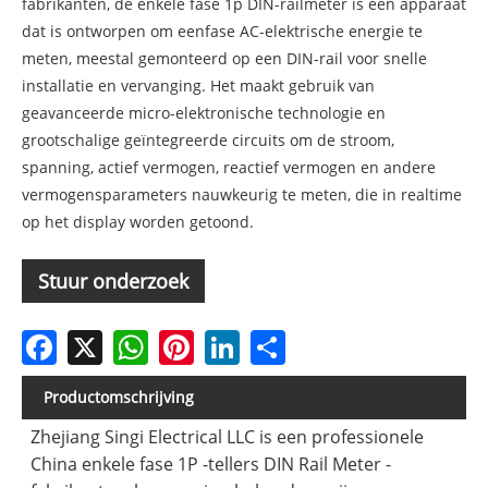
fabrikanten, de enkele fase 1p DIN-railmeter is een apparaat
dat is ontworpen om eenfase AC-elektrische energie te
meten, meestal gemonteerd op een DIN-rail voor snelle
installatie en vervanging. Het maakt gebruik van
geavanceerde micro-elektronische technologie en
grootschalige geïntegreerde circuits om de stroom,
spanning, actief vermogen, reactief vermogen en andere
vermogensparameters nauwkeurig te meten, die in realtime
op het display worden getoond.
Stuur onderzoek
Facebook
X
WhatsApp
Pinterest
LinkedIn
Share
Productomschrijving
Zhejiang Singi Electrical LLC is een professionele
China enkele fase 1P -tellers DIN Rail Meter -