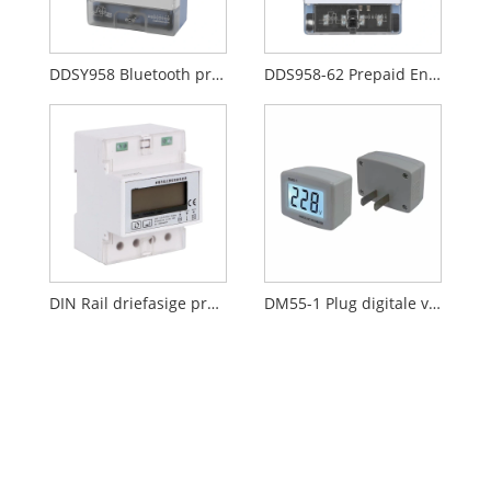
DDSY958 Bluetooth prepaid energiemeter
DDS958-62 Prepaid Energy meter met één fase
DIN Rail driefasige prepaid energiemeter
DM55-1 Plug digitale voltmeter