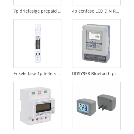
7p driefasige prepaid din -railmeter
4p eenfase LCD DIN Rail Energy meter
Enkele fase 1p tellers DIN RAIL METER
DDSY958 Bluetooth prepaid energiemeter