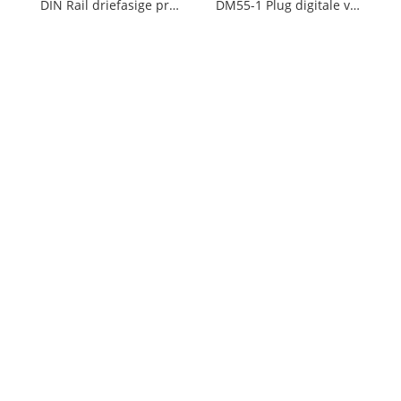
DIN Rail driefasige prepaid energiemeter
DM55-1 Plug digitale voltmeter