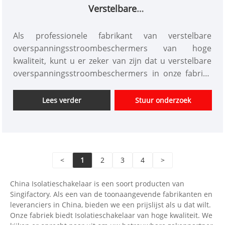
Verstelbare
overspanningsstroombeschermers
Als professionele fabrikant van verstelbare
overspanningsstroombeschermers van hoge
kwaliteit, kunt u er zeker van zijn dat u verstelbare
overspanningsstroombeschermers in onze fabriek
koopt. En wij bieden u de beste after-sales service
en tijdige levering. Verstelbare
Lees verder
Stuur onderzoek
overspanningsstroombeschermers Met Auto-Re-
sluitfunctie (OUPA) is een intelligente beschermer
geïntegreerd met overspanningsbeschermer,
onderspanningsbeschermer en
<
1
2
3
4
>
overstroombeschermer. In geval van een
overspanningsfout, onderspanningsfout of
China Isolatieschakelaar is een soort producten van
overstroomfout in de lijn kan dit product
Singifactory. Als een van de toonaangevende fabrikanten en
onmiddellijk worden uitgeschakeld om te
leveranciers in China, bieden we een prijslijst als u dat wilt.
voorkomen dat elektrische apparatuur verbrandt.
Onze fabriek biedt Isolatieschakelaar van hoge kwaliteit. We
De overspannings-, onderspannings- en