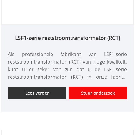
LSF1-serie reststroomtransformator (RCT)
Als professionele fabrikant van LSF1-serie
reststroomtransformator (RCT) van hoge kwaliteit,
kunt u er zeker van zijn dat u de LSF1-serie
reststroomtransformator (RCT) in onze fabriek
koopt. En wij bieden u de beste after-sales service
en tijdige levering. Een reststroomtransformator, of
Lees verder
Stuur onderzoek
LSF1 RCT, is een type stroomtransformator dat
wordt gebruikt om reststroom (ook wel lekstroom
genoemd) te transformeren. Het bestaat meestal
uit een of meer stroomtransformatoren die in
groepen zijn aangesloten om ongebalanceerde