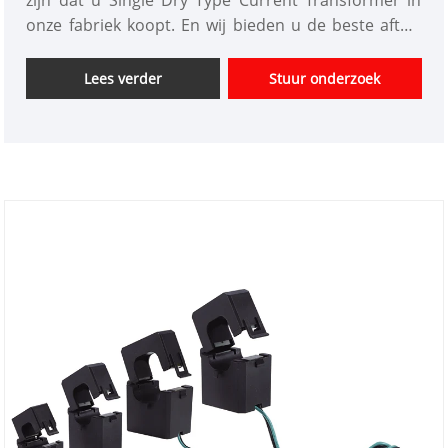
zijn dat u Single Dry Type Current Transformer in
onze fabriek koopt. En wij bieden u de beste after-
sales service en tijdige levering. De eenfasige droge
stroomtransformator is een speciaal ontworpen
Lees verder
Stuur onderzoek
transformator voor het meten van de stroom in
eenfasige circuits, die is geïsoleerd en ingekapseld
met vaste isolatiematerialen, zoals epoxyhars, in
plaats van dat er isolatieolie in zit.