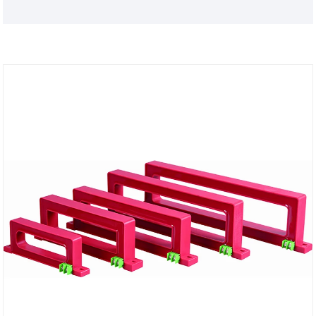
de kern kan worden gescheiden, waardoor deze kan
worden geïnstalleerd of verwijderd zonder het
circuit te onderbreken. Het wordt voornamelijk
gebruikt om wisselstroom (AC) te meten, waarbij de
secundaire stroom gewoonlijk evenredig is met de
primaire stroom. Deze transformatoren worden
veel gebruikt in industriële besturings- en
elektrische systemen voor het oplossen van
problemen, het testen van circuits of onderhoud.