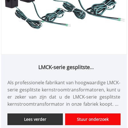
LMCK-serie gesplitste
kernstroomtransformator
Als professionele fabrikant van hoogwaardige LMCK-
serie gesplitste kernstroomtransformatoren, kunt u
er zeker van zijn dat u de LMCK-serie gesplitste
kernstroomtransformator in onze fabriek koopt. En
wij bieden u de beste after-sales service en tijdige
levering. De LMCK-serie Split Core Current
Lees verder
Stuur onderzoek
Transformer is een stroomtransformator waarvan