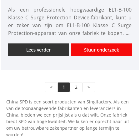
Als een professionele hoogwaardige EL1-B-100
Klasse C Surge Protection Device-fabrikant, kunt u
er zeker van zijn om EL1-B-100 Klasse C Surge
Protection-apparaat van onze fabriek te kopen. En
we zullen u de beste after-sale-service en tijdige
levering bieden. EL1-B-serie Surge Protection
Lees verder
Stuur onderzoek
Devices (hierna verwezen naar SPD) zijn geschikt
voor AC 50/60Hz, nominale spanning 380V IT. Tt. TN-
C. Tn-s. TN-C-SAND andere voedingssystemen om
de toename te beschermen veroorzaakt door
<
1
2
>
indirecte bliksem en directe bliksem of andere
onmiddellijke overspanning. Class LLSPD volgens
China SPD is een soort producten van Singifactory. Als een
LEC61643-1: 1998-02. Klasse C Surge Protectors.
van de toonaangevende fabrikanten en leveranciers in
China, bieden we een prijslijst als u dat wilt. Onze fabriek
biedt SPD van hoge kwaliteit. We kijken er oprecht naar uit
om uw betrouwbare zakenpartner op lange termijn te
worden!