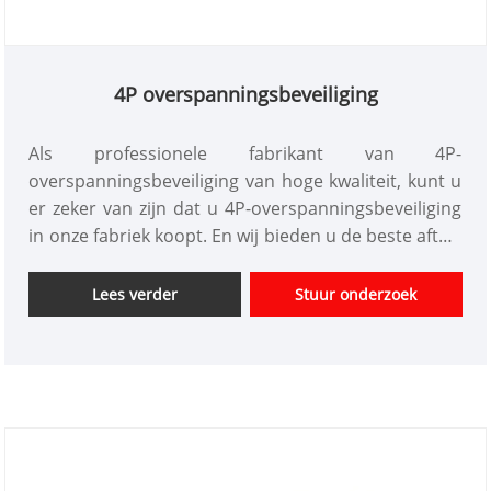
4P overspanningsbeveiliging
Als professionele fabrikant van 4P-
overspanningsbeveiliging van hoge kwaliteit, kunt u
er zeker van zijn dat u 4P-overspanningsbeveiliging
in onze fabriek koopt. En wij bieden u de beste after-
sales service en tijdige levering. KG 4P
overspanningsbeveiliging (hierna SPD genoemd) is
Lees verder
Stuur onderzoek
geschikt voor AC 50/60Hz, nominale spanning 380V
IT, TT, TN-C, TN-S, TN-C-S en ander voedingssysteem,
de indirecte bliksem en directe bliksemeffecten of
andere tijdelijke overspanningsbeveiliging. Volgens
IEC61643-1:1998-02 standaard niveau 1
overspanningsbeveiliging. klasse D
overspanningsbeveiliging SPD met common mode