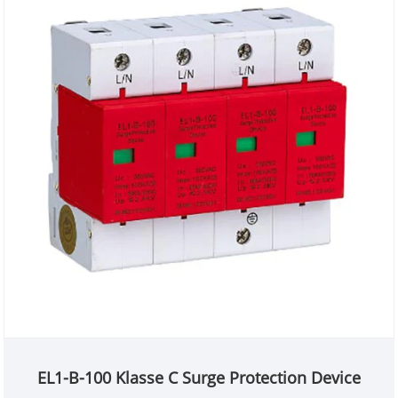
(MC) en differentiële mode (MD)
beschermingsmodus. SPD voldoet aan
GB18802.1/1EC61643-.
EL1-B-100 Klasse C Surge Protection Device