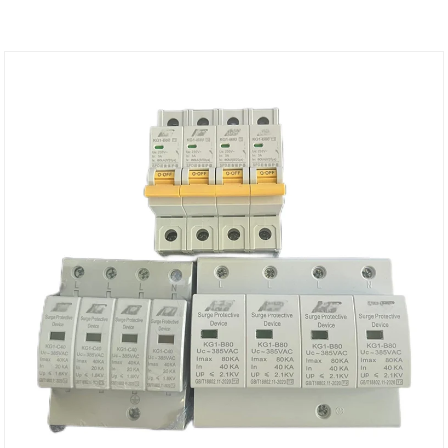
elektronische apparatuur, waarvan de belangrijkste
functie is om te voorkomen dat spanningspieken,
overspanningen en stroompieken in het
voedingssysteem schade aan de apparatuur
veroorzaken.