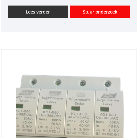
en tijdige levering. De Backup Protector is een
apparaat dat verdere bescherming biedt in het
Lees verder
Stuur onderzoek
geval van een SPD-storing. SPD's worden
voornamelijk gebruikt om apparatuur te
beschermen tegen voorbijgaande overspanningen,
maar de SPD zelf kan defect raken als gevolg van
overmatige stroom, hitte of andere factoren.
Daarom kan de Backup Protector het systeem
beschermen door het circuit snel af te sluiten en te
voorkomen dat de fout zich uitbreidt als de SPD niet
goed functioneert of uitvalt.