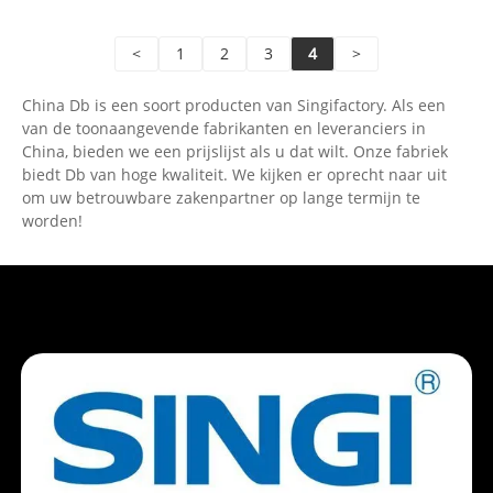
watermeter magnetische afsluitbare kogelventiel en
verlengbare tepeluitrusting met watermeter plastic
<
1
2
3
4
>
watermeters doos/nylon watermeter box,
bescherm watertal water en waterbalkalven.
China Db is een soort producten van Singifactory. Als een
van de toonaangevende fabrikanten en leveranciers in
China, bieden we een prijslijst als u dat wilt. Onze fabriek
biedt Db van hoge kwaliteit. We kijken er oprecht naar uit
om uw betrouwbare zakenpartner op lange termijn te
worden!