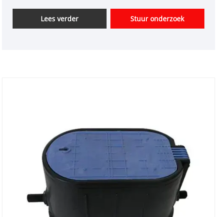
kopen. En we zullen u de beste after-sale-service en
tijdige levering bieden. HK Series Lighting Box is in
Lees verder
Stuur onderzoek
overeenstemming met de IEC-493-1-standaard,
aantrekkelijk en duurzaam, veilig en betrouwbaar,
die op verschillende plaatsen wordt gebruikt op
verschillende plaatsen zoals fabriek, herenhuis,
verblijf, winkelcentrum enzovoort.