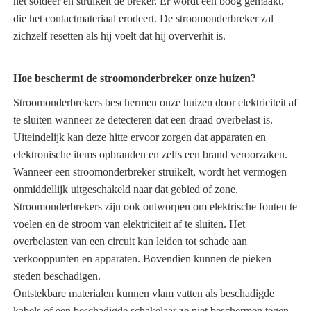
het soldeer en struikelt de breker. Er wordt een boog gemaakt,
die het contactmateriaal erodeert. De stroomonderbreker zal
zichzelf resetten als hij voelt dat hij oververhit is.
Hoe beschermt de stroomonderbreker onze huizen?
Stroomonderbrekers beschermen onze huizen door elektriciteit af
te sluiten wanneer ze detecteren dat een draad overbelast is.
Uiteindelijk kan deze hitte ervoor zorgen dat apparaten en
elektronische items opbranden en zelfs een brand veroorzaken.
Wanneer een stroomonderbreker struikelt, wordt het vermogen
onmiddellijk uitgeschakeld naar dat gebied of zone.
Stroomonderbrekers zijn ook ontworpen om elektrische fouten te
voelen en de stroom van elektriciteit af te sluiten. Het
overbelasten van een circuit kan leiden tot schade aan
verkooppunten en apparaten. Bovendien kunnen de pieken
steden beschadigen.
Ontstekbare materialen kunnen vlam vatten als beschadigde
kabels of een beschadigde schakelaar ze niet beschermen tegen