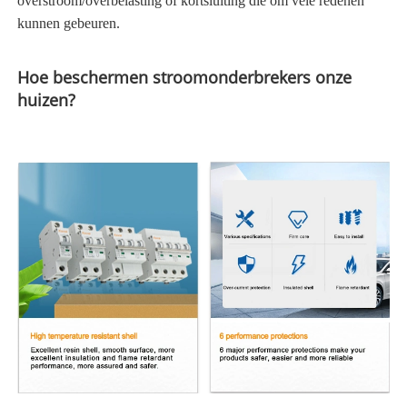
overstroom/overbelasting of kortsluiting die om vele redenen
kunnen gebeuren.
Hoe beschermen stroomonderbrekers onze
huizen?