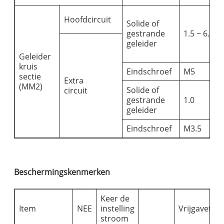
Hoofdcircuit
Solide of
gestrande
1.5 ~ 6.0
geleider
Geleider
kruis
Eindschroef
M5
sectie
Extra
(MM2)
Solide of
circuit
gestrande
1.0
geleider
Eindschroef
M3.5
Beschermingskenmerken
Keer de
Item
NEE
instelling
Vrijgavetijd
stroom