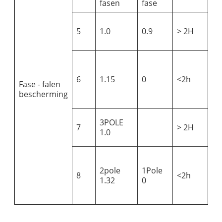
fasen
fase
5
1.0
0.9
> 2H
6
1.15
0
<2h
Fase - falen
bescherming
3POLE
7
> 2H
1.0
2pole
1Pole
8
<2h
1.32
0